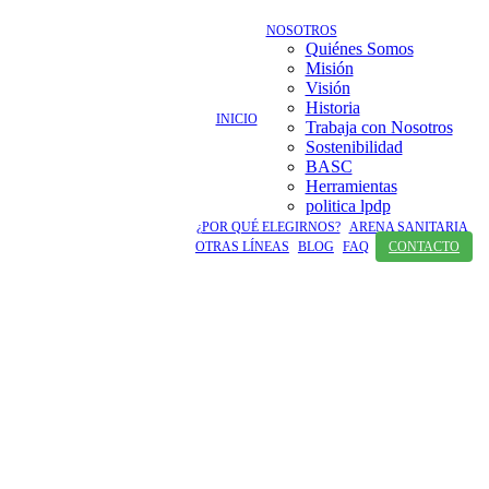
Saltar
NOSOTROS
al
Quiénes Somos
contenido
Misión
Visión
Historia
INICIO
Trabaja con Nosotros
Sostenibilidad
BASC
Herramientas
politica lpdp
¿POR QUÉ ELEGIRNOS?
ARENA SANITARIA
OTRAS LÍNEAS
BLOG
FAQ
CONTACTO