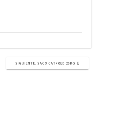
SIGUIENTE
SIGUIENTE:
SACO CATFRED 25KG
POST: