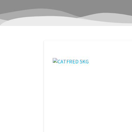
Navegación
de
entradas