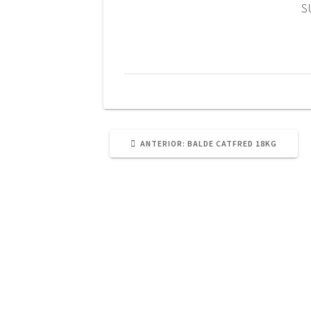
S
POST
ANTERIOR:
BALDE CATFRED 18KG
ANTERIOR: